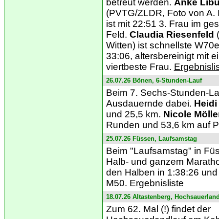
betreut werden.
Anke Lib
(PVTG/ZLDR, Foto von A.
ist mit 22:51 3. Frau im g
Feld.
Claudia Riesenfeld
Witten) ist
schnellste W70e
33:06, altersbereinigt mit 
viertbeste Frau.
Ergebnisli
26.07.26 Bönen, 6-Stunden-Lauf
Beim 7. Sechs-Stunden-La
Ausdauernde dabei.
Heidi
und 25,5 km.
Nicole Möll
Runden und 53,6 km auf Pl
25.07.26 Füssen, Laufsamstag
Beim "Laufsamstag" in F
Halb- und ganzem Marath
den Halben in 1:38:26 und b
M50.
Ergebnisliste
18.07.26 Altastenberg, Hochsauerland
Zum 62. Mal (!) findet der