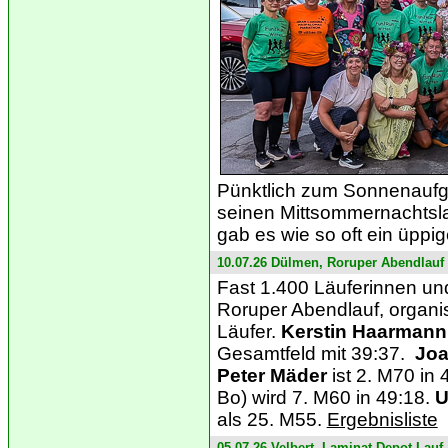
Pünktlich zum Sonnenaufg
seinen Mittsommernachtsl
gab es wie so oft ein üppig
10.07.26 Dülmen, Roruper Abendlauf
Fast 1.400 Läuferinnen und
Roruper Abendlauf, organi
Läufer.
Kerstin Haarmann
Gesamtfeld mit 39:37.
Jo
Peter Mäder
ist 2. M70 in
Bo) wird 7. M60 in 49:18.
U
als 25. M55.
Ergebnisliste
05.07.26 Velbert, Laminat-Depot-Lauf