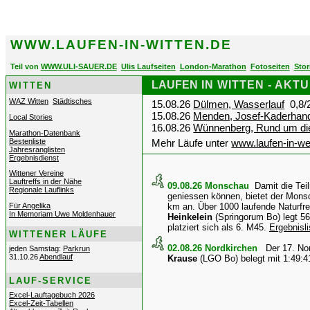
WWW
.LAUFEN-IN-WITTEN.DE
Teil von
WWW.ULI-SAUER.DE
Ulis Laufseiten
London-Marathon
Fotoseiten
Stor
LAUFEN
IN WITTEN - AKT
WITTEN
WAZ Witten
Städtisches
15.08.26
Dülmen, Wasserlauf
0,8/2
15.08.26
Menden, Josef-Kaderhand
Local Stories
16.08.26
Wünnenberg, Rund um die
Marathon-Datenbank
Bestenliste
Mehr Läufe unter
www.laufen-in-we
Jahresranglisten
Ergebnisdienst
Wittener Vereine
Lauftreffs in der Nähe
09.08.26 Monschau
Damit die Tei
Regionale Lauflinks
geniessen können, bietet der Mons
Für Angelika
km an. Über 1000 laufende Naturfr
In Memoriam Uwe Moldenhauer
Heinkelein
(Springorum Bo) legt 5
platziert sich als 6. M45.
Ergebnisli
WITTENER LÄUFE
02.08.26 Nordkirchen
Der 17. No
jeden Samstag:
Parkrun
31.10.26
Abendlauf
Krause
(LGO
Bo) belegt mit 1:49:4
LAUF-SERVICE
Excel-Lauftagebuch 2026
Excel-Zeit-Tabellen