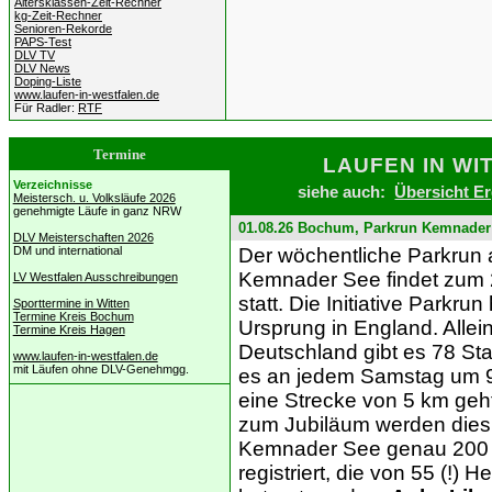
Altersklassen-Zeit-Rechner
kg-Zeit-Rechner
Senioren-Rekorde
PAPS-Test
DLV TV
DLV News
Doping-Liste
www.laufen-in-westfalen.de
Für Radler:
RTF
Termine
LAUFEN IN WI
Verzeichnisse
siehe auch:
Übersicht Er
Meistersch. u. Volksläufe 2026
genehmigte Läufe in ganz NRW
01.08.26 Bochum, Parkrun Kemnader
DLV Meisterschaften 2026
DM und international
Der wöchentliche Parkrun
Kemnader See findet zum 
LV Westfalen Ausschreibungen
statt. Die Initiative Parkrun
Sporttermine in Witten
Termine Kreis Bochum
Ursprung in England. Allein
Termine Kreis Hagen
Deutschland gibt es 78 St
www.laufen-in-westfalen.de
mit Läufen ohne DLV-Genehmgg.
es an jedem Samstag um 9
eine Strecke von 5 km geh
zum Jubiläum werden die
Kemnader See genau 200 
registriert, die von 55 (!) He